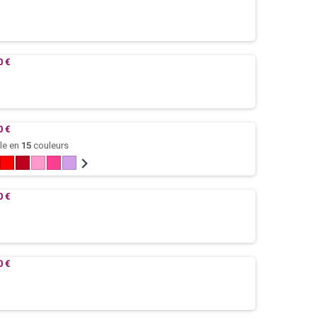
0 €
0 €
le en
15
couleurs
e
andarine
Rouge
Bordeaux
Rose
Fuchsia
Parme
Violet
Prune
Turquoise
Pistache
Chocolat
Argent
Noir
/
/
/
Aubergine
Lagon
Vert
0 €
anis
0 €