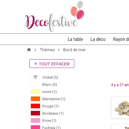
La table
La déco
Rayon d
Thèmes
Bord de mer
TOUT EFFACER

Cristal
(5)
Blanc
(3)
Il y a 27 ar
Ivoire
(1)
Mandarine
(1)
Rouge
(1)
Bordeaux
(1)
Rose
(1)
Fuchsia
(1)