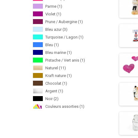
Parme
(1)
Violet
(1)
Prune / Aubergine
(1)
Bleu azur
(3)
Turquoise / Lagon
(1)
Bleu
(1)
Bleu marine
(1)
Pistache / Vert anis
(1)
Naturel
(11)
Kraft nature
(1)
Chocolat
(1)
Argent
(1)
Noir
(2)
Couleurs assorties
(1)