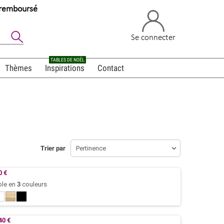
u remboursé
Se connecter
TABLES DE NOËL
Thèmes
Inspirations
Contact
Trier par
Pertinence
0 €
ble en
3
couleurs
Blanc
Naturel
Noir
40 €