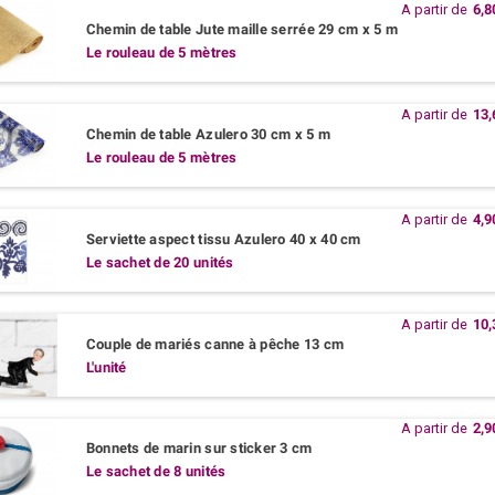
A partir de
6,8
Chemin de table Jute maille serrée 29 cm x 5 m
Le rouleau de 5 mètres
A partir de
13,
Chemin de table Azulero 30 cm x 5 m
Le rouleau de 5 mètres
A partir de
4,9
Serviette aspect tissu Azulero 40 x 40 cm
Le sachet de 20 unités
A partir de
10,
Couple de mariés canne à pêche 13 cm
L'unité
A partir de
2,9
Bonnets de marin sur sticker 3 cm
Le sachet de 8 unités