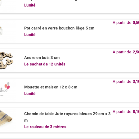
L'unité
A partir de
0,5
Pot carré en verre bouchon liège 5 cm
L'unité
A partir de
2,5
Ancre en bois 3 cm
Le sachet de 12 unités
A partir de
3,1
Mouette et maison 12 x 8 cm
L'unité
A partir de
8,1
Chemin de table Jute rayures bleues 29 cm x 3
m
Le rouleau de 3 mètres