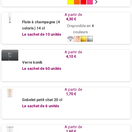
Jaune
Mandarine
Rouge
Fuchsia
Turquoise
Bleu
Pistache
citron
/
marine
/
Lagon
Vert
A partir de
anis
4,30 €
Flute à champagne (4
Disponible en
4
coloris) 14 cl
couleurs
Le sachet de 10 unités
Cristal
Rose
Or
Argent
gold
A partir de
4,10 €
Verre konik
Le sachet de 60 unités
A partir de
1,70 €
Gobelet petit chat 20 cl
Le sachet de 6 unités
A partir de
1,60 €