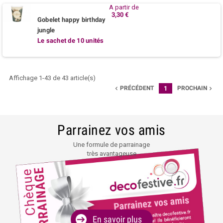
A partir de
3,30 €
Gobelet happy birthday
jungle
Le sachet de 10 unités
Affichage 1-43 de 43 article(s)
PRÉCÉDENT
1
PROCHAIN


Parrainez vos amis
Une formule de parrainage
très avantageuse
En savoir plus