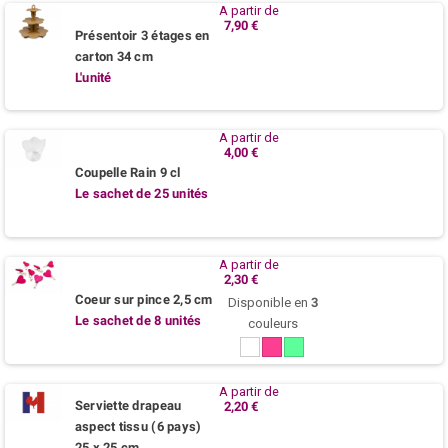
A partir de
7,90 €
Présentoir 3 étages en
carton 34 cm
L'unité
A partir de
4,00 €
Coupelle Rain 9 cl
Le sachet de 25 unités
A partir de
2,30 €
Coeur sur pince 2,5 cm
Disponible en
3
Le sachet de 8 unités
couleurs
Blanc
Fuchsia
Menthe
/
Tilleul
A partir de
Serviette drapeau
2,20 €
aspect tissu (6 pays)
25 x 25 cm