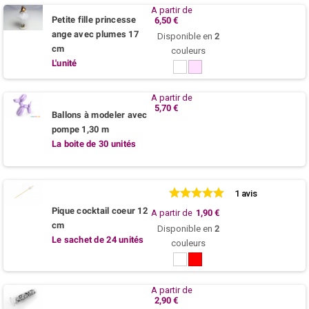
A partir de
Petite fille princesse
6,50 €
ange avec plumes 17
Disponible en
2
cm
couleurs
L'unité
Blanc
Rose
poudre
A partir de
5,70 €
Ballons à modeler avec
pompe 1,30 m
La boite de 30 unités
1 avis
Pique cocktail coeur 12
A partir de
1,90 €
cm
Disponible en
2
Le sachet de 24 unités
couleurs
Blanc
Rouge
A partir de
2,90 €