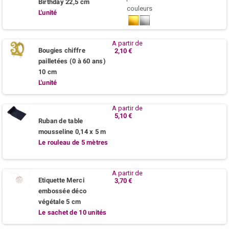
Birthday 22,5 cm
couleurs
L'unité
Or
Argent
A partir de
Bougies chiffre
2,10 €
pailletées (0 à 60 ans)
10 cm
L'unité
A partir de
5,10 €
Ruban de table
mousseline 0,14 x 5 m
Le rouleau de 5 mètres
A partir de
Etiquette Merci
3,70 €
embossée déco
végétale 5 cm
Le sachet de 10 unités