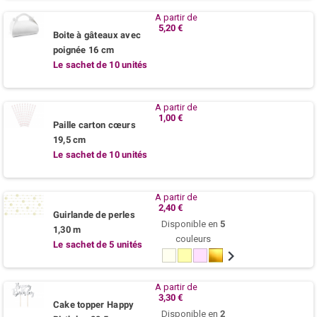
A partir de
5,20 €
Boite à gâteaux avec
poignée 16 cm
Le sachet de 10 unités
A partir de
1,00 €
Paille carton cœurs
19,5 cm
Le sachet de 10 unités
A partir de
2,40 €
Guirlande de perles
Disponible en
5
1,30 m
couleurs
Le sachet de 5 unités
Perle
Ivoire
Rose
Or
Argent
poudre
A partir de
3,30 €
Cake topper Happy
Disponible en
2