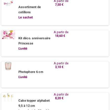
A partir de
7,50 €
Assortiment de
cotillons
Le sachet
A partir de
18,60 €
Kit déco. anniversaire
Princesse
L'unité
A partir de
3,10 €
Photophore 6 cm
L'unité
A partir de
8,20 €
Cake topper alphabet
9,5 à 12 cm