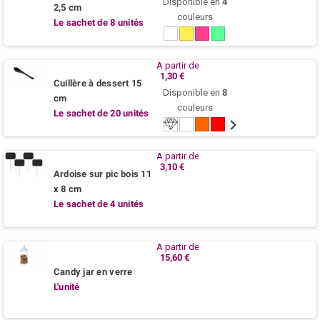
Disponible en
4
2,5 cm
couleurs
Le sachet de 8 unités
Blanc
Jaune
Fuchsia
Menthe
/
Tilleul
A partir de
1,30 €
Cuillère à dessert 15
Disponible en
8
cm
couleurs
Le sachet de 20 unités
Cristal
Blanc
Mandarine
Rouge
Fuchsia
Turquoise
Pistache
Noir
/
/
Lagon
Vert
A partir de
anis
3,10 €
Ardoise sur pic bois 11
x 8 cm
Le sachet de 4 unités
A partir de
15,60 €
Candy jar en verre
L'unité