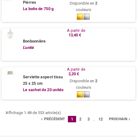
Pierres
Disponible en
2
La boite de 750 g
couleurs
Or
Argent
A partir de
13,40 €
Bonbonnière
L'unité
A partir de
2,20 €
Serviette aspect tissu
Disponible en
2
25 x 25 cm
couleurs
Le sachet de 20 unités
Or
Argent
Affichage 1-48 de 553 article(s)
PRÉCÉDENT
1
2
3
…
12
PROCHAIN

