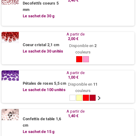
2,40 €
Decofetti's coeurs 5
mm
Le sachet de 30 g
A partir de
2,00 €
Coeur cristal 2,1 cm
Disponible en
2
Le sachet de 30 unités
couleurs
Rouge
Rose
A partir de
1,00 €
Pétales de roses 5,5 cm
Disponible en
11
Le sachet de 100 unités
couleurs
Blanc
Ivoire
Rouge
Bordeaux
Rose
Fuchsia
Lilas
Violet
Bleu
O
azur
A partir de
1,40 €
Confettis de table 1,6
cm
Le sachet de 15 g