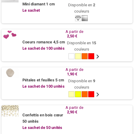
Mini diamant 1 cm
Disponible en
2
Le sachet
couleurs
Cristal
Argent
A partir de
2,50 €
Coeurs romance 4,5 cm
Disponible en
15
Le sachet de 100 unités
couleurs
Blanc
Ivoire
Mandarine
Rouge
Bordeaux
Rose
Fuchsia
Parme
Viole
P
/
A
A partir de
1,90 €
Pétales et feuilles 5 cm
Disponible en
9
Le sachet de 100 unités
couleurs
Ivoire
Jaune
Mandarine
Rouge
Rose
Parme
Turquoise
Pistach
Taup
citron
poudre
/
/
/
Lagon
Vert
Argil
A partir de
anis
2,90 €
Confettis en bois cœur
50 unités
Le sachet de 50 unités