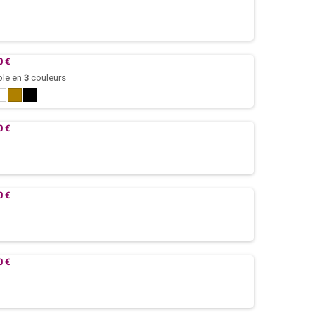
0 €
ble en
3
couleurs
Blanc
Kraft
Noir
nature
0 €
0 €
0 €