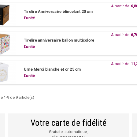
A partir de
6,8
Tirelire Anniversaire étincelant 20 cm
L'unité
A partir de
6,7
Tirelire anniversaire ballon multicolore
L'unité
A partir de
11,
Urne Merci blanche et or 25 cm
L'unité
e 1-9 de 9 article(s)
Votre carte de fidélité
Gratuite, automatique,