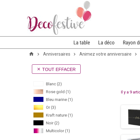
La table
La déco
Rayon d
Anniversaires
Animez votre anniversaire
TOUT EFFACER

Blanc
(2)
Rose gold
(1)
Il y a 9 art
Bleu marine
(1)
Or
(3)
Kraft nature
(1)
Noir
(2)
Multicolor
(1)