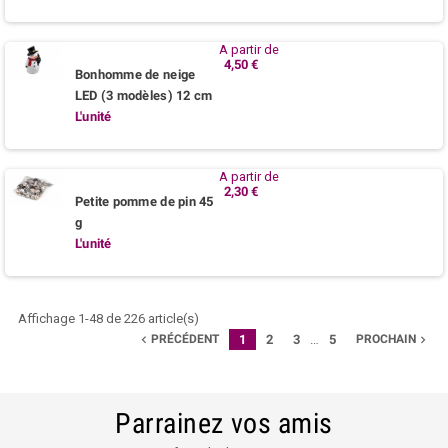
A partir de
4,50 €
Bonhomme de neige
LED (3 modèles) 12 cm
L'unité
A partir de
2,30 €
Petite pomme de pin 45
g
L'unité
Affichage 1-48 de 226 article(s)
PRÉCÉDENT
1
2
3
…
5
PROCHAIN


Parrainez vos amis