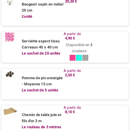
20,30 €
Bougeoir sapin en métal
29 cm
L'unité
A partir de
4,90 €
Serviette aspect tissu
Disponible en
3
Carreaux 40 x 40 cm
couleurs
Le sachet de 20 unités
Fuchsia
Turquoise
Beton
/
Lagon
A partir de
2,50 €
Pomme de pin enneigée
- Moyenne 15 cm
Le sachet de 5 unités
A partir de
8,10 €
Chemin de table jute et
fils d'or 3 m
Le rouleau de 3 mètres