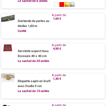
Le sachet de 6 unités
Blanc
Rouge
Or
Argent
A partir de
1,60 €
Guirlande de perles ou
étoiles 1,80 m
L'unité
A partir de
4,90 €
Serviette aspect tissu
Ecossais 40 x 40 cm
Le sachet de 20 unités
A partir de
1,40 €
Etiquette sapin en kraft
avec ficelle 9 cm
Le sachet de 10 unités
A partir de