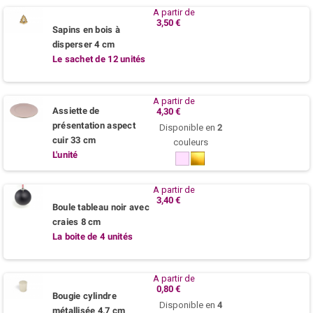
A partir de
3,50 €
Sapins en bois à
disperser 4 cm
Le sachet de 12 unités
A partir de
Assiette de
4,30 €
présentation aspect
Disponible en
2
cuir 33 cm
couleurs
L'unité
Rose
Or
poudre
A partir de
3,40 €
Boule tableau noir avec
craies 8 cm
La boite de 4 unités
A partir de
0,80 €
Bougie cylindre
Disponible en
4
métallisée 4,7 cm