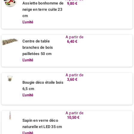
Assiette bonhomme de
9,80 €
neige en terre cuite 23
cm
L'unité
A partir de
Centre de table
6,40 €
branches de bois
pailletées 50 cm
L'unité
A partir de
3,60 €
Bougie déco étoile bois
6,5 cm
L'unité
A partir de
10,50 €
Sapin en verre déco
naturelle et LED 35 cm
L'unité