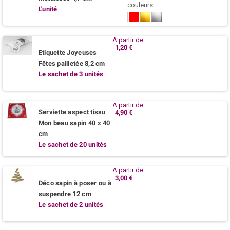
couleurs
L'unité
Blanc
Rouge
Or
Argent
A partir de
1,20 €
Etiquette Joyeuses
Fêtes pailletée 8,2 cm
Le sachet de 3 unités
A partir de
Serviette aspect tissu
4,90 €
Mon beau sapin 40 x 40
cm
Le sachet de 20 unités
A partir de
3,00 €
Déco sapin à poser ou à
suspendre 12 cm
Le sachet de 2 unités