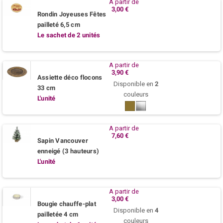
A partir de
3,00 €
Rondin Joyeuses Fêtes
pailleté 6,5 cm
Le sachet de 2 unités
A partir de
3,90 €
Assiette déco flocons
Disponible en
2
33 cm
couleurs
L'unité
Bronze
Argent
A partir de
7,60 €
Sapin Vancouver
enneigé (3 hauteurs)
L'unité
A partir de
3,00 €
Bougie chauffe-plat
Disponible en
4
pailletée 4 cm
couleurs