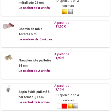
Disponible en
2
métallisée 24 cm
couleurs
Le sachet de 8 unités
Or
Argent
A partir de
11,60 €
Chemin de table
Antares 5 m
Le rouleau de 5 mètres
A partir de
1,90 €
Nœud en jute pailletée
14 cm
Le sachet de 2 unités
A partir de
2,10 €
Sapin évidé pailleté à
Disponible en
4
parsemer 3,7 cm
couleurs
Le sachet de 6 unités
Blanc
Rouge
Or
Argent