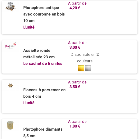
A partir de
Photophore antique
4,20 €
avec couronne en bois
10 cm
L'unité
A partir de
3,00 €
Assiette ronde
Disponible en
2
métallisée 23 cm
couleurs
Le sachet de 6 unités
Or
Argent
A partir de
3,50 €
Flocons à parsemer en
bois 4 cm
L'unité
A partir de
1,80 €
Photophore diamants
8,5 cm