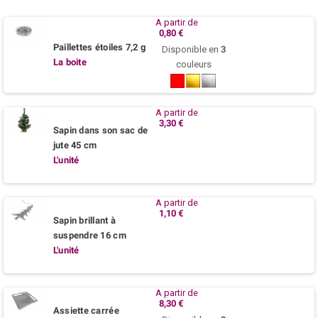
A partir de
0,80 €
Paillettes étoiles 7,2 g
Disponible en
3
La boite
couleurs
Rouge
Or
Argent
A partir de
3,30 €
Sapin dans son sac de
jute 45 cm
L'unité
A partir de
1,10 €
Sapin brillant à
suspendre 16 cm
L'unité
A partir de
8,30 €
Assiette carrée