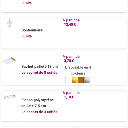
L'unité
A partir de
13,40 €
Bonbonnière
L'unité
A partir de
3,70 €
Sachet pailleté 13 cm
Disponible en
4
Le sachet de 8 unités
couleurs
Blanc
Or
Cuivre
Argent
A partir de
1,10 €
Flocon polystyrène
pailleté 7,5 cm
Le sachet de 3 unités