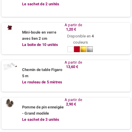
Le sachet de 2 unités
A partir de
1,20 €
Mini-boule en verre
Disponible en
4
avec lien 2 cm
couleurs
La boite de 10 unités
Blanc
Bordeaux
Or
Argent
A partir de
13,60 €
Chemin de table Figaro
5 m
Le rouleau de 5 mètres
A partir de
2,90 €
Pomme de pin enneigée
- Grand modèle
Le sachet de 3 unités