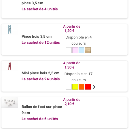
pince 3,5 cm
Le sachet de 4 unités
A partir de
1,20 €
Pince bois 3,5 cm
Disponible en
4
Le sachet de 12 unités
couleurs
Blanc
Rose
Bleu
Naturel
poudre
azur
A partir de
1,30 €
Mini pince bois 2,5 cm
Disponible en
17
Le sachet de 24 unités
couleurs
Blanc
Jaune
Mandarine
Rouge
Bordeaux
Rose
Fuchsia
Parme
Prun
B
citron
poudre
/
a
Aube
A partir de
2,10 €
Ballon de foot sur pince
9 cm
Le sachet de 6 unités