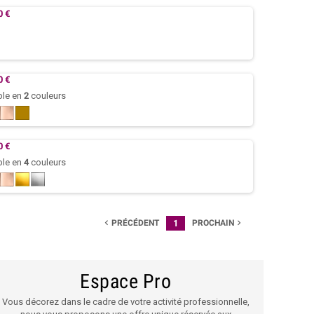
0 €
0 €
ble en
2
couleurs
Rose
Kraft
gold
nature
0 €
ble en
4
couleurs
ristal
Rose
Or
Argent
gold
PRÉCÉDENT
1
PROCHAIN


Espace Pro
Vous décorez dans le cadre de votre activité professionnelle,