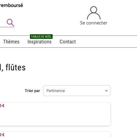
u remboursé
Se connecter
TABLES DE NOËL
Thèmes
Inspirations
Contact
, flûtes
Trier par
Pertinence
0 €
0 €