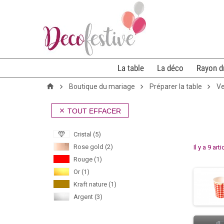
La table
La déco
Rayon d
Boutique du mariage
Préparer la table
Ve
TOUT EFFACER

Cristal
(5)
Rose gold
(2)
Il y a 9 art
Rouge
(1)
Or
(1)
Kraft nature
(1)
Argent
(3)