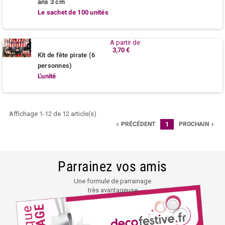
ans 3 cm
Le sachet de 100 unités
A partir de
3,70 €
Kit de fête pirate (6
personnes)
L'unité
Affichage 1-12 de 12 article(s)
PRÉCÉDENT
1
PROCHAIN


Parrainez vos amis
Une formule de parrainage
très avantageuse