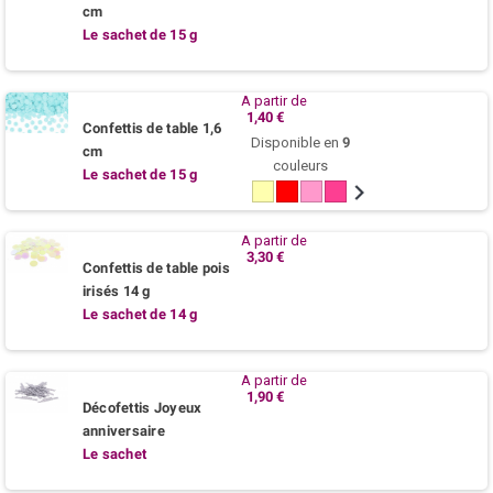
cm
Le sachet de 15 g
A partir de
1,40 €
Confettis de table 1,6
Disponible en
9
cm
couleurs
Le sachet de 15 g
Ivoire
Rouge
Rose
Fuchsia
Parme
Violet
Bleu
Turquoi
Noir
azur
/
Lagon
A partir de
3,30 €
Confettis de table pois
irisés 14 g
Le sachet de 14 g
A partir de
1,90 €
Décofettis Joyeux
anniversaire
Le sachet